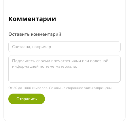
По сути же солёность определяет содержание
Соль добывают тремя основными способами:
хлорида натрия, которого больше всего в хорошо
выпаривают из морской и озёрной воды,
очищенной мелкой соли вроде экстры.
Комментарии
выламывают каменную соль в шахтах из древних
пластов и выкачивают рассол из подземных скважин
с последующим выпариванием. Источник во многом
Оставить комментарий
определяет вид и название соли.
От 20 до 1000 символов. Ссылки на сторонние сайты запрещены.
Отправить