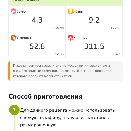
Белки
Жиры
4.3
9.2
грамм
грамм
Углеводы
Калории
52.8
311.5
грамм
ккал
Пищевая ценность рассчитана по исходным ингредиентам и
является ориентировочной. После приготовления показатели
готового продукта могут отличаться.
Способ приготовления
1
Для данного рецепта можно использовать
свежую аквафабу, а также из заготовок
размороженную.