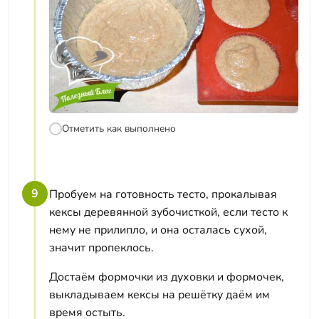
Отметить как выполнено
9
Пробуем на готовность тесто, прокалывая
кексы деревянной зубочисткой, если тесто к
нему не прилипло, и она осталась сухой,
значит пропеклось.
Достаём формочки из духовки и формочек,
выкладываем кексы на решётку даём им
время остыть.