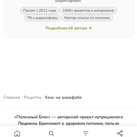
радиоэфиры.
Проект с 2012 года
1000+ рецептов и материалов
ТВ и радиоэфиры
Мастер-классы по питанию
Подробнее об авторе →
Главная
/
Рецепты
/
Кекс на аквафабе
«Полезный Блог» — авторский проект нутрициолога
Людмилы Бриллиант о здоровом питании, пользе
продуктов и проверенных рецептах.
Материалы сайта носят ознакомительный характер и не