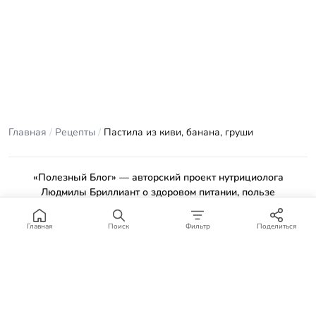
Главная
/
Рецепты
/
Пастила из киви, банана, груши
«Полезный Блог» — авторский проект нутрициолога
Людмилы Бриллиант о здоровом питании, пользе
продуктов и проверенных рецептах.
Материалы сайта носят ознакомительный характер и не
Главная
Поиск
Фильтр
Поделиться
заменяют консультацию врача или профильного специалиста.
Отказ от ответственности
.
© 2012–2026 Полезный Блог. Все права защищены.