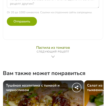
От 20 до 1000 символов. Ссылки на сторонние сайты запрещены.
Отправить
Пастила из томатов
СЛЕДУЮЩИЙ РЕЦЕПТ
Вам также может понравиться
Тушёная козлятина с тыквой и
Салат из с
черносливом
тыквенны