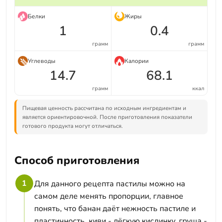
Белки
Жиры
1
0.4
грамм
грамм
Углеводы
Калории
14.7
68.1
грамм
ккал
Пищевая ценность рассчитана по исходным ингредиентам и
является ориентировочной. После приготовления показатели
готового продукта могут отличаться.
Способ приготовления
1
Для данного рецепта пастилы можно на
самом деле менять пропорции, главное
понять, что банан даёт нежность пастиле и
пластичность, киви - лёгкую кислинку, груша -