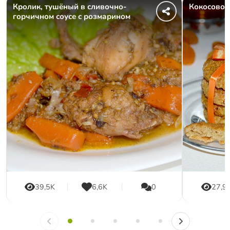
Кролик, тушёный в сливочно-
Кокосовое
горчичном соусе с розмарином
39,5K
6,6K
0
27,9