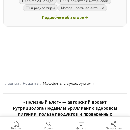
Проект с 2012 года
1000+ рецептов и материалов
ТВ и радиоэфиры
Мастер-классы по питанию
Подробнее об авторе →
Главная
/
Рецепты
/
Маффины с сухофруктами
«Полезный Блог» — авторский проект
нутрициолога Людмилы Бриллиант о здоровом
питании, пользе продуктов и проверенных
рецептах.
Материалы сайта носят ознакомительный характер и не
Главная
Поиск
Фильтр
Поделиться