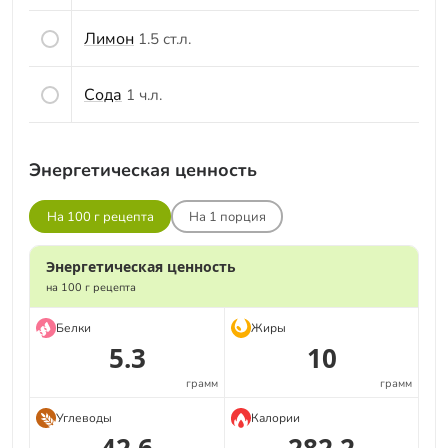
Лимон
1.5 ст.л.
Сода
1 ч.л.
Энергетическая ценность
На 100 г рецепта
На
1
порция
Энергетическая ценность
на 100 г рецепта
Белки
Жиры
5.3
10
грамм
грамм
Углеводы
Калории