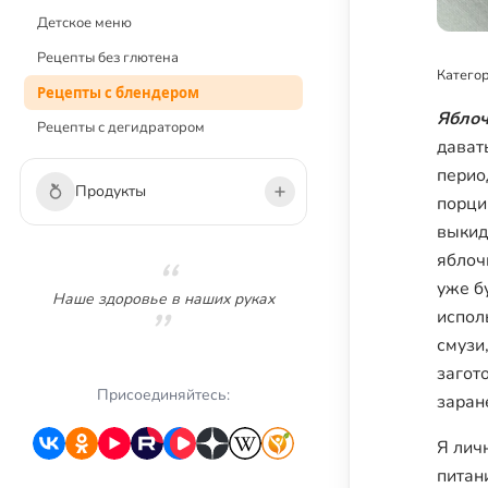
Детское меню
Рецепты без глютена
Категор
Рецепты с блендером
Яблоч
Рецепты с дегидратором
дават
перио
Продукты
порци
выкид
Овощи
яблоч
уже б
Зелень
Наше здоровье в наших руках
исполь
Грибы
смузи
Фрукты
загот
Ягоды
Присоединяйтесь:
заран
Сухофрукты
Я лич
Орехи
питан