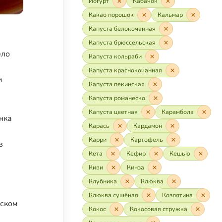
Йогурт
Кабачок
Какао порошок
Кальмар
Капуста белокочанная
Капуста брюссельская
ело
Капуста кольраби
Капуста краснокочанная
и
Капуста пекинская
Капуста романеско
Капуста цветная
Карамбола
нка
Карась
Кардамон
Карри
Картофель
в
Кета
Кефир
Кешью
Киви
Кинза
Клубника
Клюква
Клюква сушёная
Козлятина
тском
Кокос
Кокосовая стружка