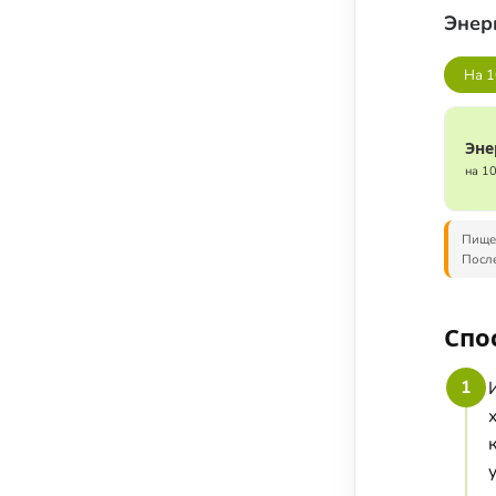
Соусы, приправы и добавки
Энер
Подсластители
На 1
Напитки
Суперфуды и БАДы
Эне
на 1
Пищев
После
Спо
1