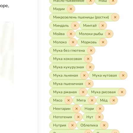
Масло тыквенное
Маш
юре,
Мидии
Микрозелень пшеницы (ростки)
Миндаль
Минтай
Мойва
Молоки рыбы
Молоко
Морковь
Мука без глютена
Мука кокосовая
Мука кукурузная
Мука льняная
Мука нутовая
Мука пшеничная
Мука ржаная
Мука рисовая
Мясо
Мята
Мёд
Нектарин
Нори
Нототения
Нут
Нутрия
Облепиха