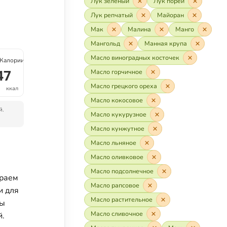
Лук зелёный
Лук порей
Лук репчатый
Майоран
Мак
Малина
Манго
Мангольд
Манная крупа
Масло виноградных косточек
Калории
47
Масло горчичное
Масло грецкого ореха
ккал
Масло кокосовое
й.
Масло кукурузное
Масло кунжутное
Масло льняное
Масло оливковое
Масло подсолнечное
ираем
Масло рапсовое
и для
Масло растительное
бы
Масло сливочное
й.