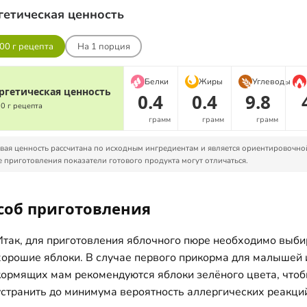
гетическая ценность
00 г рецепта
На
1
порция
Белки
Жиры
Углеводы
ргетическая ценность
0.4
0.4
9.8
00 г рецепта
грамм
грамм
грамм
ая ценность рассчитана по исходным ингредиентам и является ориентировочно
 приготовления показатели готового продукта могут отличаться.
соб приготовления
Итак, для приготовления яблочного пюре необходимо выб
хорошие яблоки. В случае первого прикорма для малышей 
кормящих мам рекомендуются яблоки зелёного цвета, что
устранить до минимума вероятность аллергических реакци