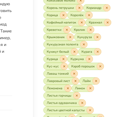
Кокосовое молоко
ендую
Корень петрушки
Кориандр
товить
Корица
Королёк
е
Кофейный напиток
Крахмал
риод
Креветки
Кролик
 Такие
Крыжовник
Кукуруза
имер,
ая и
Кукурузная полента
й и
Кунжут белый
Курага
Курица
Куркума
Кус-кус
Кэроб порошок
Лаваш тонкий
Лавровый лист
Лайм
Лемонема
Лимон
Листья горчицы
Листья одуванчика
Листья цветной капусты