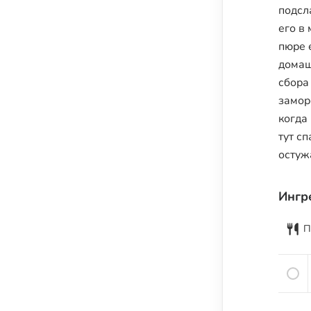
Семена и семечки
подсл
его в
Урбечи
пюре 
Крупы и зёрна
домаш
Бобовые
сбора
Мука, крахмал и хлебные изделия
замор
Растительные масла
когда
тут с
Молочные продукты
остуж
Кисломолочные продукты
Сыры
Ингр
Яйца
Мясо
П
Рыба
Морепродукты
Специи и пряности