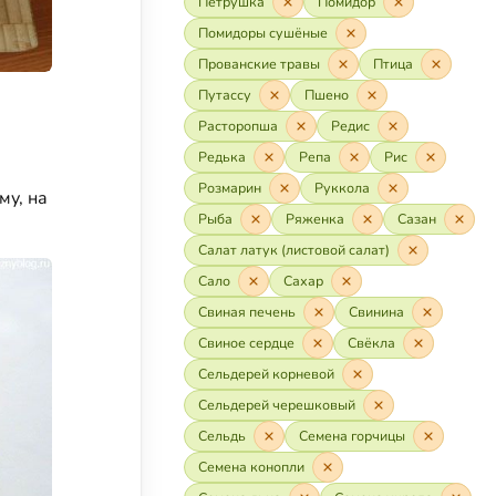
Петрушка
Помидор
Помидоры сушёные
Прованские травы
Птица
Путассу
Пшено
Расторопша
Редис
Редька
Репа
Рис
Розмарин
Руккола
му, на
Рыба
Ряженка
Сазан
Салат латук (листовой салат)
Сало
Сахар
Свиная печень
Свинина
Свиное сердце
Свёкла
Сельдерей корневой
Сельдерей черешковый
Сельдь
Семена горчицы
Семена конопли