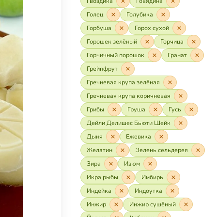
Гвоздика
Говядина
Голец
Голубика
Горбуша
Горох сухой
Горошек зелёный
Горчица
Горчичный порошок
Гранат
Грейпфрут
Гречневая крупа зелёная
Гречневая крупа коричневая
Грибы
Груша
Гусь
Дейли Делишес Бьюти Шейк
Дыня
Ежевика
Желатин
Зелень сельдерея
Зира
Изюм
Икра рыбы
Имбирь
Индейка
Индоутка
Инжир
Инжир сушёный