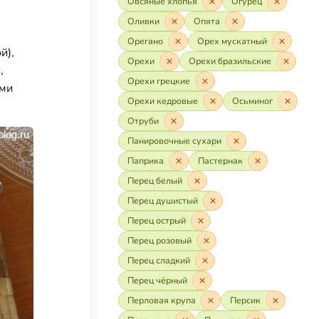
Овсяные хлопья
Огурец
Оливки
Опята
Орегано
Орех мускатный
й),
Орехи
Орехи бразильские
,
Орехи грецкие
ыми
Орехи кедровые
Осьминог
Отруби
Панировочные сухари
Паприка
Пастернак
Перец белый
Перец душистый
Перец острый
Перец розовый
Перец сладкий
Перец чёрный
Перловая крупа
Персик