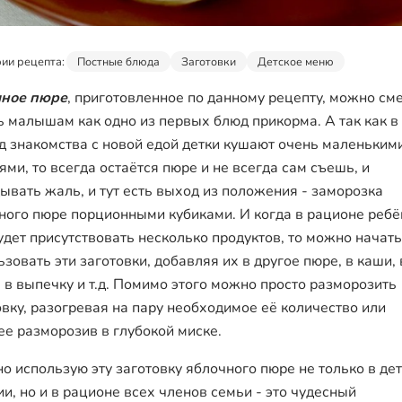
ии рецепта:
Постные блюда
Заготовки
Детское меню
ное пюре
, приготовленное по данному рецепту, можно см
ь малышам как одно из первых блюд прикорма. А так как в
д знакомства с новой едой детки кушают очень маленьким
ями, то всегда остаётся пюре и не всегда сам съешь, и
ывать жаль, и тут есть выход из положения - заморозка
ного пюре порционными кубиками. И когда в рационе ребё
удет присутствовать несколько продуктов, то можно начать
зовать эти заготовки, добавляя их в другое пюре, в каши, 
, в выпечку и т.д. Помимо этого можно просто разморозить
овку, разогревая на пару необходимое её количество или
ее разморозив в глубокой миске.
но использую эту заготовку яблочного пюре не только в де
ии, но и в рационе всех членов семьи - это чудесный