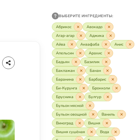
ВЫБЕРИТЕ ИНГРЕДИЕНТЫ:
Абрикос
Авокадо
Агар-агар
Аджика
Айва
Аквафаба
Анис
Апельсин
Арахис
Бадьян
Базилик
Баклажан
Банан
Баранина
Барбарис
Би-Курунга
Брокколи
Брусника
Булгур
Бульон мясной
Бульон овощной
Ваниль
Виноград
Вишня
Вишня сушёная
Вода