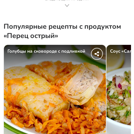
Популярные рецепты с продуктом
«Перец острый»
Голубцы на сковороде с подливкой
Соус «Саль