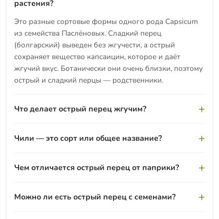
растения?
Это разные сортовые формы одного рода Capsicum
из семейства Паслёновых. Сладкий перец
(болгарский) выведен без жгучести, а острый
сохраняет вещество капсаицин, которое и даёт
жгучий вкус. Ботанически они очень близки, поэтому
острый и сладкий перцы — родственники.
Что делает острый перец жгучим?
За остроту отвечает капсаицин — вещество,
Чили — это сорт или общее название?
сосредоточенное в основном в белых внутренних
перегородках и семенах. Чем его больше, тем перец
Слово «чили» в быту используют как общее название
жгучее. Силу остроты измеряют по шкале Сковилла:
Чем отличается острый перец от паприки?
жгучих перцев. Строго говоря, это группа острых
от мягких сортов до экстремально жгучих хабанеро и
сортов вида Capsicum annuum и родственных видов.
их гибридов.
Паприка — это молотая приправа из высушенных
Под чили могут подразумевать и конкретные
Можно ли есть острый перец с семенами?
сладких или слабо-острых сортов того же рода
стручки, и молотую приправу из них.
Capsicum, обычно неострая или умеренно пикантная.
Да, но именно семена и белые перегородки самые