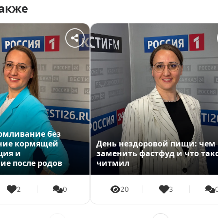
также
армливание без
ние кормящей
День нездоровой пищи: чем
ция и
заменить фастфуд и что так
ие после родов
читмил
2
0
20
3