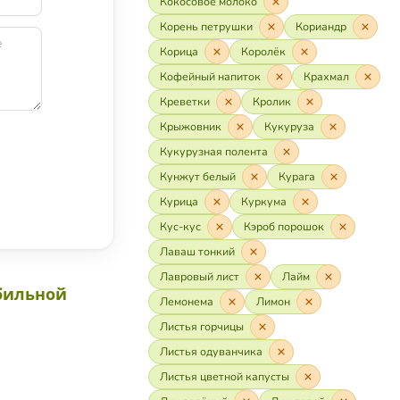
Кокосовое молоко
Корень петрушки
Кориандр
Корица
Королёк
Кофейный напиток
Крахмал
Креветки
Кролик
Крыжовник
Кукуруза
Кукурузная полента
Кунжут белый
Курага
Курица
Куркума
Кус-кус
Кэроб порошок
Лаваш тонкий
Лавровый лист
Лайм
бильной
Лемонема
Лимон
Листья горчицы
Листья одуванчика
Листья цветной капусты