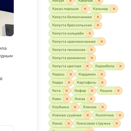
Йогурт
Кабачок
Какао порошок
Кальмар
Капуста белокочанная
Капуста брюссельская
Капуста кольраби
Капуста краснокочанная
ила
Капуста пекинская
тудным
Капуста романеско
Капуста цветная
Карамбола
Карась
Кардамон
сё
Карри
Картофель
Кета
Кефир
Кешью
Киви
Кинза
Клубника
Клюква
Клюква сушёная
Козлятина
Кокос
Кокосовая стружка