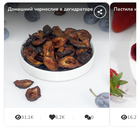
Домашний чернослив в дегидраторе
Пастила из
31,1K
6,2K
0
16,2K