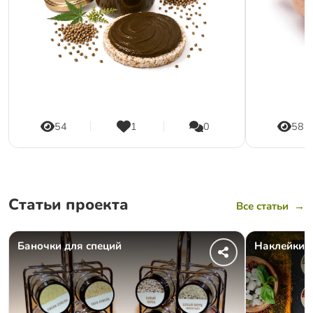
54
1
0
58
Статьи проекта
Все статьи
→
Баночки для специй
Наклейки д