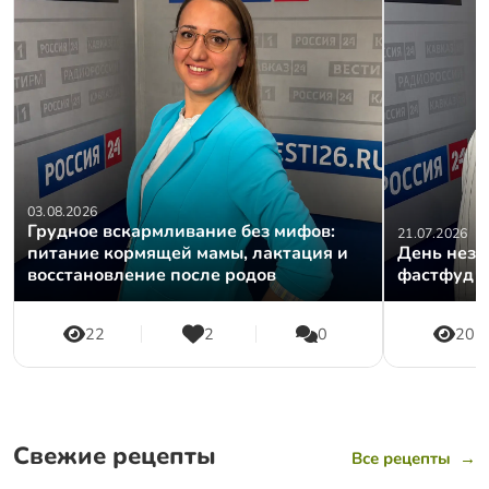
03.08.2026
Грудное вскармливание без мифов:
21.07.2026
питание кормящей мамы, лактация и
День незд
восстановление после родов
фастфуд и
22
2
0
20
Свежие рецепты
Все рецепты
→